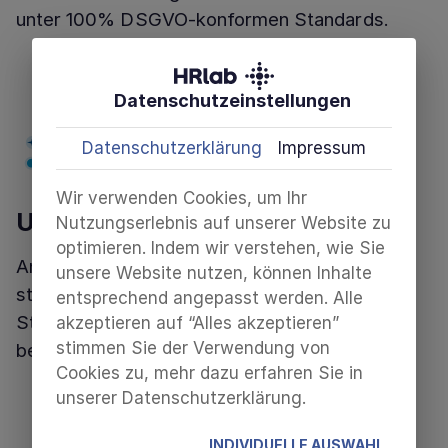
unter 100% DSGVO-konformen Standards.
Datenschutzeinstellungen
Datenschutzerklärung
Impressum
Wir verwenden Cookies, um Ihr
Umfassende Auswertungen
Nutzungserlebnis auf unserer Website zu
optimieren. Indem wir verstehen, wie Sie
Analysen und Reportings ermöglichen eine
unsere Website nutzen, können Inhalte
strategische Personalarbeit. Das beinhaltet
entsprechend angepasst werden. Alle
Standardreports und individuell und
akzeptieren auf “Alles akzeptieren”
stimmen Sie der Verwendung von
bedarfsgerecht gestaltbare Auswertungen.
Cookies zu, mehr dazu erfahren Sie in
unserer Datenschutzerklärung.
INDIVIDUELLE AUSWAHL