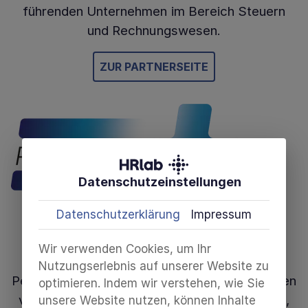
führenden Unternehmen im Bereich Steuern
und Rechnungswesen.
ZUR PARTNERSEITE
Datenschutzeinstellungen
Datenschutzerklärung
Impressum
PersonalWert
Wir verwenden Cookies, um Ihr
Nutzungserlebnis auf unserer Website zu
PersonalWert übernimmt Ihre Personalaufgaben
optimieren. Indem wir verstehen, wie Sie
von A bis Z. Innovative Onboarding-Prozesse,
unsere Website nutzen, können Inhalte