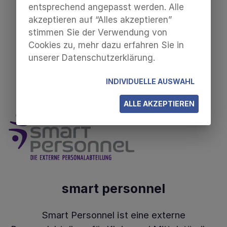
entsprechend angepasst werden. Alle
eine voll digitale Personalverwaltung, eine
akzeptieren auf “Alles akzeptieren”
zielgerichtete Personalentwicklung und ein
stimmen Sie der Verwendung von
zukunftsfähiges Recruiting sind unsere
Cookies zu, mehr dazu erfahren Sie in
Leidenschaft.
unserer Datenschutzerklärung.
ZUR PARTNERSEITE
INDIVIDUELLE AUSWAHL
ALLE AKZEPTIEREN
smart personnel
Smart Personnel ist eine externe