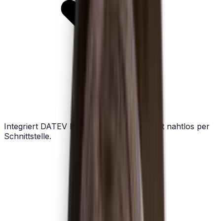
Integriert DATEV Lodas und Lohn & Gehalt nahtlos per
Schnittstelle.