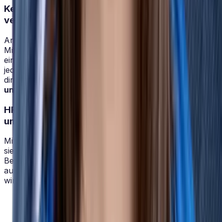
Keine Zeit mehr mit manuellen Prozessen
verlieren
Arbeitszeiten, Urlaubsanträge oder Homeoffice-Tage –
Mitarbeitende erfassen ihre Abwesenheiten ganz
einfach per App oder am Desktop. Vorgesetzte behalten
jederzeit den Überblick und können Anträge bei Bedarf
direkt freigeben –
schnell, unkompliziert und auch
unterwegs aus
.
HR-Software, die sich nach Ihnen richtet – nicht
umgekehrt
Mit HRlab gestalten Sie Ihre HR-Prozesse genau so, wie
sie zu Ihrem Unternehmen passen. Ob individuelle
Bewerbungsabläufe, klare Regeln für Reisekosten oder
automatisierte Workflows:
Sie behalten die Kontrolle
–
wir liefern die Flexibilität.