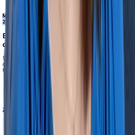
Machen Sie sich Ihr eigenes Bild und testen Sie HRlab
28 Tage kostenlos.
Jetzt Testen
Kostenlose Testphase
Erfahrungsbericht: Mit HRlab von
der vierten in die erste Liga
Soex verbringt nun 60-70% weniger Zeit mit
administrativen Aufgaben im Personalbereich. Wie
HRlab sich sonst noch beliebt macht:
Sympathischer, sachlicher Austausch & hohe
Fachkenntnis
Ansprechende Benutzeroberfläche
Bemerkenswerte Flexibilität & faire Preisgestaltung
Zu allen Erfolgsgeschichten