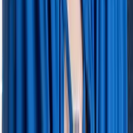
Keine Lösung für unsere Anforderungen? Das haben
wir bei HRlab noch nie erlebt.
Christina Pflaumbaum
Human Resources Director
Holmes Place