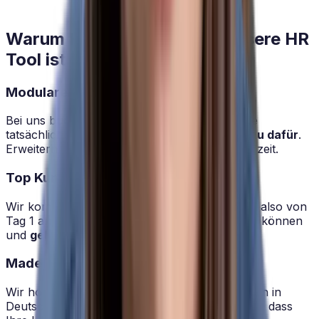
Warum HRlab für Sie das bessere HR
Tool ist
Modularer Aufbau
Bei uns buchen Sie nur die Funktionen, die Sie
tatsächlich benötigen - und
zahlen auch genau dafür
.
Erweitern können Sie Ihr Paket natürlich jederzeit.
Top Kundensupport
Wir kommen selbst aus der HR. Wir verstehen also von
Tag 1 an, wo wir mit HRlab bei Ihnen ansetzen können
und
gehen die Sache gemeinsam an
.
Made in Germany
Wir hosten alle Daten in Hochsicherheitszentren in
Deutschland. Damit Sie sich sicher sein können, dass