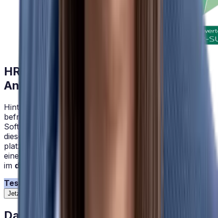
HRlab ist wiederholter Champion im
Anbietervergleich
Hintergrund:
Die Tech Consult GmbH (Heise Gruppe)
befragt einmal im Jahr die Kunden ganzheitlicher HR
Software-Lösungen zu Ihren Erfahrungen. Und auch
dieses Jahr konnte HRlab sich wieder ganz oben
platzieren. Und was spricht mehr für eine Software als
eine
unabhängig durchgeführte Befragung
der Kunden
im
direkten Vergleich zum Wettbewerb
?
Testen und selbst überzeugen. Worauf warten?
Jetzt Testen
Kostenlose Testphase
Das HR Tool, das HR das Leben