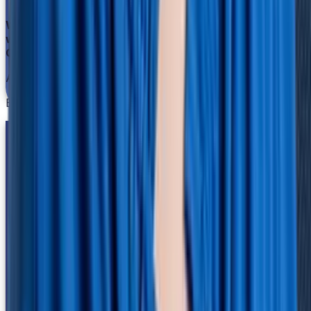
Was für eine Top-Einführung: In 4 Wochen lief alles,
was wir brauchten.
Christoph Peschke
Assistent der Geschäftsführung
Biker's Point