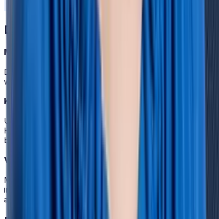
Das HR Tool, das mitdenkt.
Mitarbeiter mit eigenständigem Zugriff.
Das
reduziert Nachfragen
bei der HR und gibt
wertvolle Zeit für die wirkliche Personalarbeit zurück.
Krank? HRlab kümmert sich.
Unsere
vollautomatisierte eAU-Abfrage
benachrichtigt
HR-Manager, sobald sie von den Krankenkassen
bearbeitet in HRlab eingeht.
Vollumfängliche DATEV-Schnittstelle.
Mit der vorbereitenden Lohnabrechnung übergeben Sie
in HRlab alle
Stamm- und Bewegungsdaten
per Klick
an DATEV.