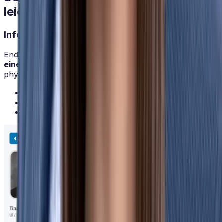
leichter macht
Informationen finden statt suchen
Endlich sind alle Daten
zuverlässig und zentral an
einem Ort
anstelle von verteilten Excel Listen und
physischen Ordnern. Egal, ob:
Stamm- und Bewegungsdaten
Abwesenheiten & Statistiken oder
Verträge & Dokumente.