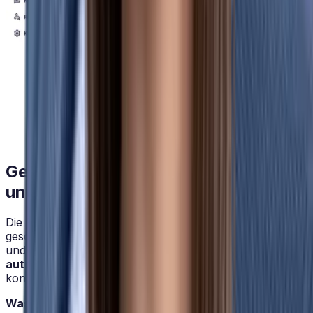
Gender Pay Gap sichtbar machen –
und schließen
Die Richtlinie verpflichtet Unternehmen, den
geschlechtsspezifischen Entgeltunterschied zu messen
und offenzulegen. HRlab übernimmt diese
Auswertung
automatisch
und liefert nicht nur Zahlen, sondern
konkrete Hinweise, wo
Handlungsbedarf
besteht.
Was HRlab für Ihr Team übernimmt: