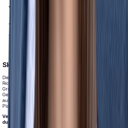
Berechnung des unbereinigten Entgeltunterschieds
zwischen Frauen und Männern je Abteilung und
Ebene
Adjustierte Auswertung unter Berücksichtigung
von Rolle, Erfahrung und Arbeitszeit
Aufschlüsselung nach allen
Beschäftigungskategorien gemäß
Richtlinienanforderung
Automatische Hinweise bei auffälligen Lücken
Skalierbar für 1.000+ Mitarbeitende
Die Berichtspflicht gilt ab 100 Mitarbeitenden – die
Richtlinie staffelt die Anforderungen danach weiter nach
Größe. HRlab nimmt Ihrem Team die Last ab:
Gehaltsstrukturen über mehrere Standorte,
automatisierte Berichte auf Knopfdruck. Alles in einer
Plattform, die mit Ihrer Organisation skaliert.
Verabschieden Sie sich von manuellem Aufwand
durch: