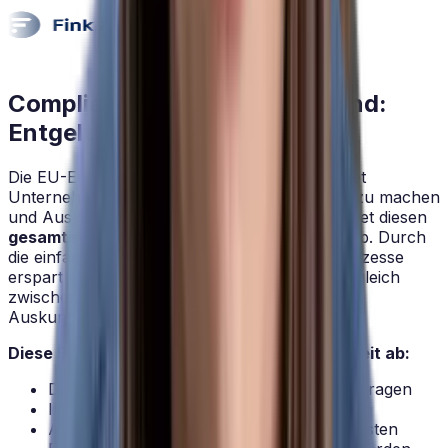
Compliance ohne Mehraufwand:
Entgelttransparenz mit HRlab
Die EU-Entgelttransparenzrichtlinie verpflichtet
Unternehmen, Entgeltstrukturen transparent zu machen
und Auskunftspflichten zu erfüllen. HRlab bildet diesen
gesamten Prozess innerhalb der Software
ab. Durch
die einfache Integration in bestehende HR-Prozesse
erspart HRlab Ihrem Team den manuellen Abgleich
zwischen Tabellen, Gehaltsrunden und
Auskunftspflichten.
Diese Funktionen nehmen HR-Teams die Arbeit ab:
Digitale Dokumentation aller Auskunftsanfragen
Integriertes Stellenbewertungssystem
Automatisierte Benachrichtigungen bei Fristen