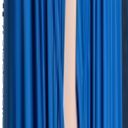
Lassen Sie uns ins Gespräch
kommen
Wir zeigen Ihnen gerne, wie HRlab in Ihrem
Unternehmen eingesetzt werden kann.
Anrede *
Vorname *
Nachname *
Telefonnummer *
Unternehmensgröße *
Geschäftliche E-Mail *
Wie können wir Sie unterstützen? *