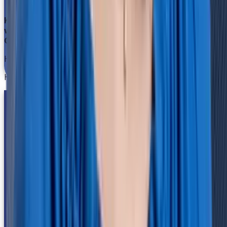
Keine Lösung für unsere Anforderungen? Das haben
wir bei HRlab noch nie erlebt.
Christina Pflaumbaum
Human Resources Director
Holmes Place