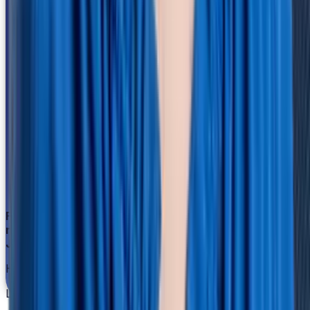
Für unsere Lohnabrechnungen brauchen wir jetzt nur
noch ein Drittel der Zeit.
Janin Hoppe
Head of HR
Löwenstark