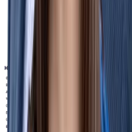
Zentrale Verwaltung über mehrere Standorte,
Gesellschaften und Tarifgebiete hinweg
Automatisierte Berichte über alle Gehaltsgruppen
und Karrierestufen
Schnittstellen zu gängigen
Lohnbuchhaltungssystemen für reibungslose
Datensynchronisation
Historische Vergleiche und Vorjahreswerte für die
jährliche Berichterstattung per Klick