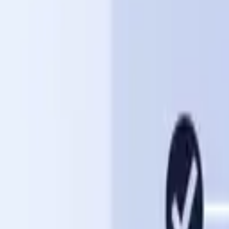
Personalentwicklung
Mehr
Digitale Personalakte
Dokumentenmanagement
Employee Self Service
Rechtemanagement
Mobile App