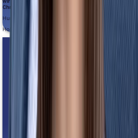
wir bei HRlab noch nie erlebt.
Christina Pflaumbaum
Human Resources Director
Holmes Place