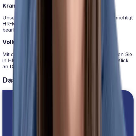
Krank? HRlab kümmert sich.
Unsere
vollautomatisierte eAU-Abfrage
benachrichtigt
HR-Manager, sobald sie von den Krankenkassen
bearbeitet in HRlab eingeht.
Vollumfängliche DATEV-Schnittstelle.
Mit der vorbereitenden Lohnabrechnung übergeben Sie
in HRlab alle
Stamm- und Bewegungsdaten
per Klick
an DATEV.
Das sagen unsere Kunden