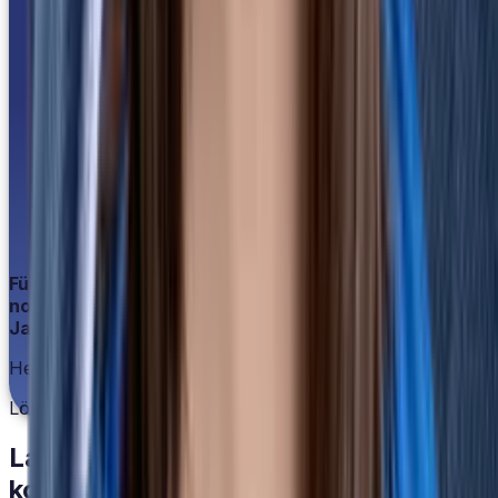
Für unsere Lohnabrechnungen brauchen wir jetzt nur
noch ein Drittel der Zeit.
Janin Hoppe
Head of HR
Löwenstark
Lassen Sie uns ins Gespräch
kommen