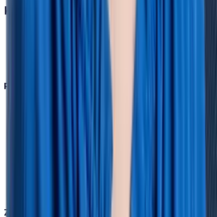
Kontakt
+49 30 28098680
info@hrlab.de
HR-Newsletter
Personalmanagement
Digitale Personalakte
Dokumentenmanagement
Employee Self Service
Rechtemanagement
Mobile App
Organigramm
Zeitmanagement