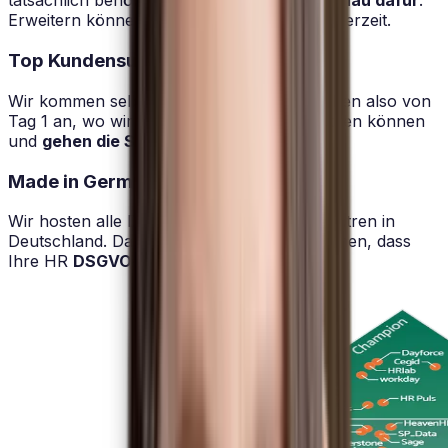
tatsächlich benötigen - und
zahlen auch genau dafür
.
Erweitern können Sie Ihr Paket natürlich jederzeit.
Top Kundensupport
Wir kommen selbst aus der HR. Wir verstehen also von
Tag 1 an, wo wir mit HRlab bei Ihnen ansetzen können
und
gehen die Sache gemeinsam an
.
Made in Germany
Wir hosten alle Daten in Hochsicherheitszentren in
Deutschland. Damit Sie sich sicher sein können, dass
Ihre HR
DSGVO-konform
aufgestellt ist.