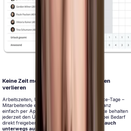
Keine Zeit mehr mit manuellen Prozessen
verlieren
Arbeitszeiten, Urlaubsanträge oder Homeoffice-Tage –
Mitarbeitende erfassen ihre Abwesenheiten ganz
einfach per App oder am Desktop. Vorgesetzte behalten
jederzeit den Überblick und können Anträge bei Bedarf
direkt freigeben –
schnell, unkompliziert und auch
unterwegs aus
.