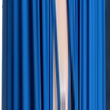
Lohnabrechnung
DATEV-Schnittstelle
Vorbereitende Lohnabrechnung
Recruiting
Bewerbermanagement
Multiposting
Karriereseite
Personalentwicklung
Mitarbeitergespräche
Schulungsmanagement
Zielvereinbarungen
360 Grad Feedback