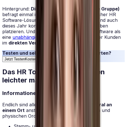
Hintergrund:
Die Tech Consult GmbH (Heise Gruppe)
befragt einmal im Jahr die Kunden ganzheitlicher HR
Software-Lösungen zu Ihren Erfahrungen. Und auch
dieses Jahr konnte HRlab sich wieder ganz oben
platzieren. Und was spricht mehr für eine Software als
eine
unabhängig durchgeführte Befragung
der Kunden
im
direkten Vergleich zum Wettbewerb
?
Testen und selbst überzeugen. Worauf warten?
Jetzt Testen
Kostenlose Testphase
Das HR Tool, das HR das Leben
leichter macht
Informationen finden statt suchen
Endlich sind alle Daten
zuverlässig und zentral an
einem Ort
anstelle von verteilten Excel Listen und
physischen Ordnern. Egal, ob:
Stamm- und Bewegungsdaten