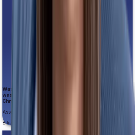
Was für eine Top-Einführung: In 4 Wochen lief alles,
was wir brauchten.
Christoph Peschke
Assistent der Geschäftsführung
Biker's Point