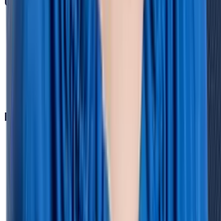
Unternehmen
Über Uns
Erfolgsgeschichten
Partner
Preise
FAQ
Informationen
Datensicherheit & KI-Prinzipien
HR Podcast
HR-Lexikon
HR-Blog
HR Vorlagen