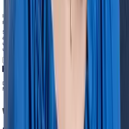
Ich stimme der Speicherung und Verarbeitung meiner
persönlichen Daten durch HRlab zu.
Sie können diese Benachrichtigungen jederzeit
abbestellen. Weitere Informationen zum Abbestellen
und zu unseren Datenschutzverfahren finden Sie in
unserer Datenschutzrichtlinie.
Absenden
Die flexible All-in-One HR Software für den modernen
Mittelstand