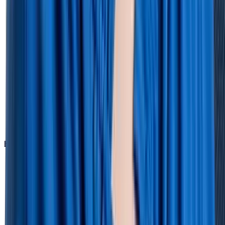
Dienstreisen
Krankheit
Urlaubsverwaltung
Digitale Zeiterfassung
Reisekostenabrechnung
Arbeitszeitkonto
Einsatzplanung
HR Prozesse
People Analytics
Whistleblowing
Workflows & Taskmanagement
Integrationen