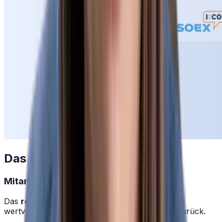
Das HR Tool, das mitdenkt.
Mitarbeiter mit eigenständigem Zugriff.
Das
reduziert Nachfragen
bei der HR und gibt
wertvolle Zeit für die wirkliche Personalarbeit zurück.