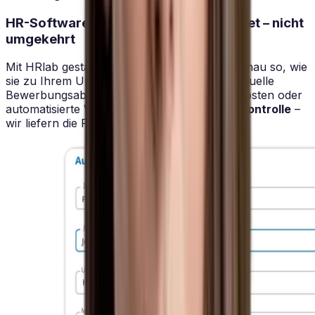
HR-Software, die sich nach Ihnen richtet – nicht
umgekehrt
Mit HRlab gestalten Sie Ihre HR-Prozesse genau so, wie
sie zu Ihrem Unternehmen passen. Ob individuelle
Bewerbungsabläufe, klare Regeln für Reisekosten oder
automatisierte Workflows:
Sie behalten die Kontrolle
–
wir liefern die Flexibilität.