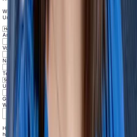
Wir zeigen Ihnen gerne, wie HRlab in Ihrem
Unternehmen eingesetzt werden kann.
Anrede *
Vorname *
Nachname *
Telefonnummer *
Unternehmensgröße *
Geschäftliche E-Mail *
Wie können wir Sie unterstützen? *
HRlab nutzt die von Ihnen angegebenen Daten, um Sie
hinsichtlich relevanter Inhalte, Produkte und